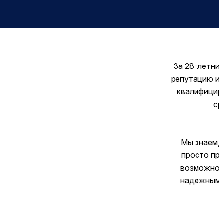
За 28-летн
репутацию и
квалифицир
с
Мы знаем,
просто пр
возможнос
надежными