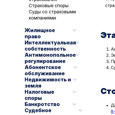
стра
Страховые споры
Суды со страховыми
компаниями
Жилищное
Эт
право
Интеллектуальная
собственность
А
Антимонопольное
Э
регулирование
П
Абонентское
С
обслуживание
Недвижимость и
земля
Ст
Налоговые
споры
Банкротство
Д
Судебное
8