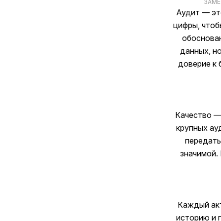
ЗАМЕ
Аудит — эт
цифры, чтоб
обоснова
данных, н
доверие к 
Качество — 
крупных ау
передать
значимой.
Каждый акт
историю и 