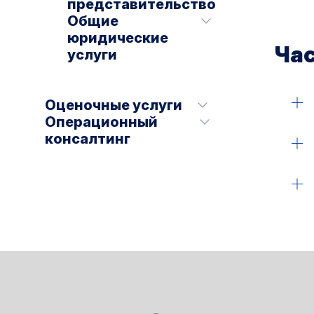
представительство
Общие
юридические
Ча
услуги
Оценочные услуги
Операционный
От
консалтинг
Да
Да