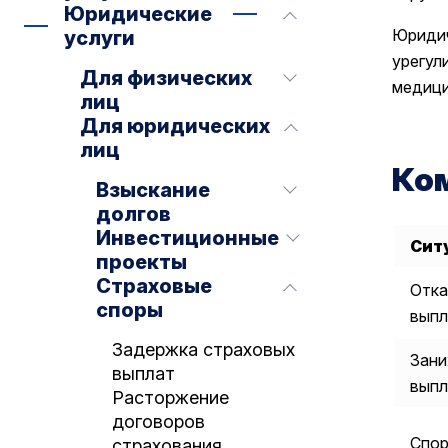
Юридические
Юриди
услуги
урегул
Для физических
медици
лиц
Для юридических
лиц
Ком
Взыскание
долгов
Инвестиционные
Сит
проекты
Страховые
Отка
споры
выпл
Задержка страховых
Зани
выплат
вып
Расторжение
договоров
Спор
страхования