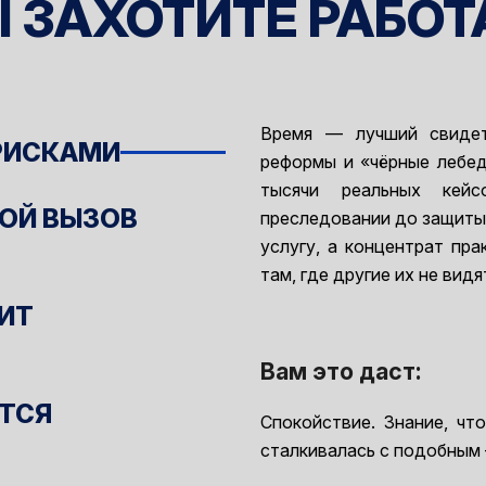
 ЗАХОТИТЕ РАБОТ
Время — лучший свидет
 РИСКАМИ
реформы и «чёрные лебед
тысячи реальных кейс
ОЙ ВЫЗОВ
преследовании до защиты 
услугу, а концентрат пр
там, где другие их не видя
РИТ
Отправить заявку
Вам это даст:
Имя
ЕТСЯ
Спокойствие. Знание, чт
сталкивалась с подобным 
Поиск по сайту
Имя
Телефон