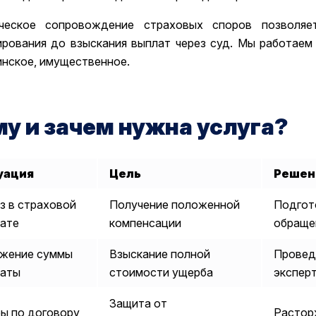
ческое сопровождение страховых споров позволяет
ирования до взыскания выплат через суд. Мы работае
нское, имущественное.
у и зачем нужна услуга?
уация
Цель
Решен
з в страховой
Получение положенной
Подгот
ате
компенсации
обращен
жение суммы
Взыскание полной
Провед
латы
стоимости ущерба
эксперт
Защита от
ы по договору
Растор