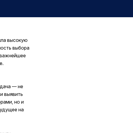
ила высокую
ность выбора
– важнейшее
е.
адача — не
 и выявить
рами, но и
будущее на