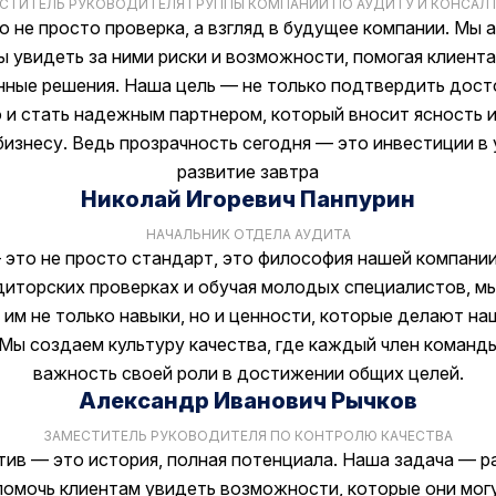
СТИТЕЛЬ РУКОВОДИТЕЛЯ ГРУППЫ КОМПАНИЙ ПО АУДИТУ И КОНСАЛ
о не просто проверка, а взгляд в будущее компании. Мы 
ы увидеть за ними риски и возможности, помогая клиент
нные решения. Наша цель — не только подтвердить дост
о и стать надежным партнером, который вносит ясность и
бизнесу. Ведь прозрачность сегодня — это инвестиции в
развитие завтра
Николай Игоревич Панпурин
НАЧАЛЬНИК ОТДЕЛА АУДИТА
это не просто стандарт, это философия нашей компании
диторских проверках и обучая молодых специалистов, м
 им не только навыки, но и ценности, которые делают на
 Мы создаем культуру качества, где каждый член команд
важность своей роли в достижении общих целей.
Александр Иванович Рычков
ЗАМЕСТИТЕЛЬ РУКОВОДИТЕЛЯ ПО КОНТРОЛЮ КАЧЕСТВА
ив — это история, полная потенциала. Наша задача — р
помочь клиентам увидеть возможности, которые они могу