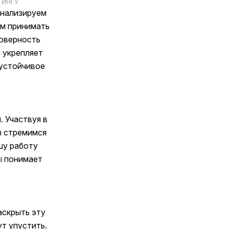
ТИНГУ
анализируем
ам принимать
оверность
 укрепляет
 устойчивое
. Участвуя в
ы стремимся
шу работу
ы понимает
аскрыть эту
т упустить.