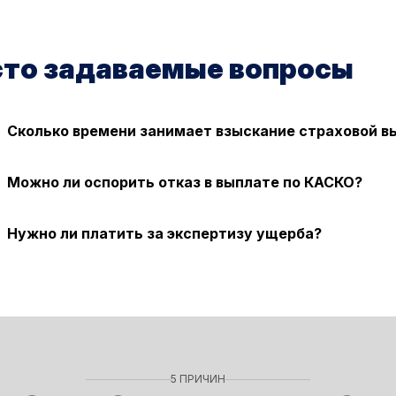
сто задаваемые вопросы
Сколько времени занимает взыскание страховой 
 1 месяца (досудебное урегулирование) до 6 месяцев (су
Можно ли оспорить отказ в выплате по КАСКО?
. Например, если страховая компания необоснованно при
Нужно ли платить за экспертизу ущерба?
, но расходы можно взыскать с страховой компании через
5 ПРИЧИН