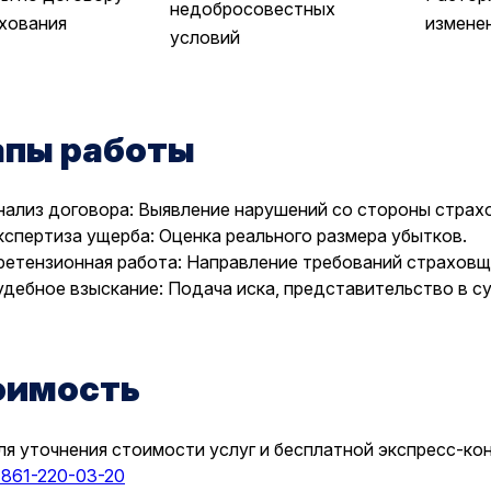
недобросовестных
хования
изменен
условий
апы работы
нализ договора: Выявление нарушений со стороны страх
кспертиза ущерба: Оценка реального размера убытков.
ретензионная работа: Направление требований страховщ
удебное взыскание: Подача иска, представительство в су
оимость
ля уточнения стоимости услуг и бесплатной экспресс-ко
-861-220-03-20