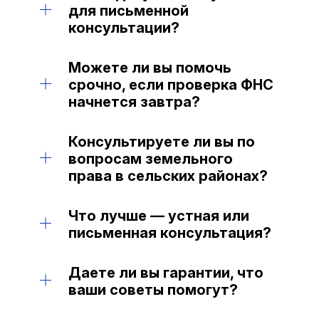
для письменной
консультации?
Договоры, претензии, решения суда
Можете ли вы помочь
(если есть).
срочно, если проверка ФНС
начнется завтра?
Да, свяжитесь с нами для уточнения
Консультируете ли вы по
сроков по вашему вопросу.
вопросам земельного
права в сельских районах?
Да, есть опыт в данном направлении.
Что лучше — устная или
письменная консультация?
Устная — быстрее, но письменная имеет
Даете ли вы гарантии, что
юридическую силу и может
ваши советы помогут?
использоваться в суде.