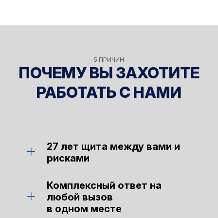
Гарантируем соответствие закону.
5 ПРИЧИН
ПОЧЕМУ ВЫ ЗАХОТИТЕ
РАБОТАТЬ С НАМИ
Отправить заявку
Имя
27 лет щита между вами и
рисками
Имя
Поиск по сайту
Телефон
Время — лучший свидетель надежности.
Комплексный ответ на
Мы прошли через кризисы, реформы и
любой вызов
Сообщение
«чёрные лебеди» рынка. Наш опыт — это
в одном месте
не годы в архиве, а тысячи реальных