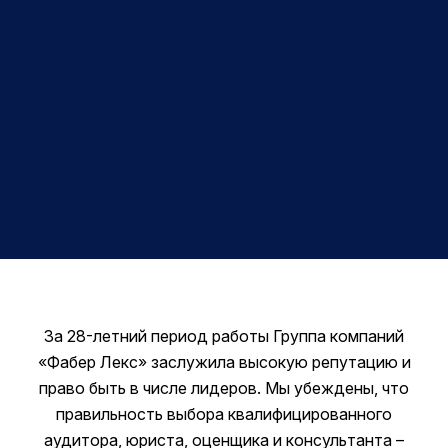
Отправить заявку
За 28-летний период работы Группа компаний
Имя
«Фабер Лекс» заслужила высокую репутацию и
право быть в числе лидеров. Мы убеждены, что
Имя
Поиск по сайту
Телефон
правильность выбора квалифицированного
аудитора, юриста, оценщика и консультанта –