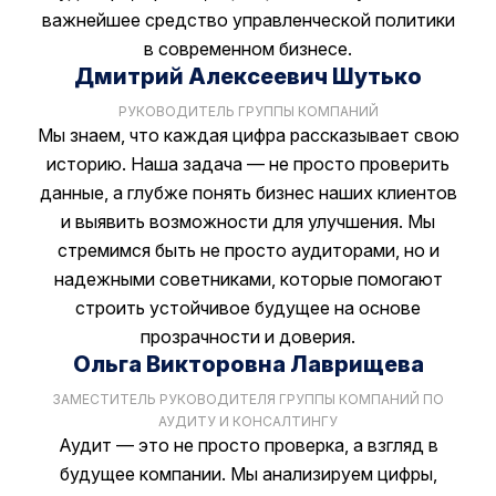
важнейшее средство управленческой политики
Сообщение
в современном бизнесе.
Дмитрий Алексеевич Шутько
Согалсен с
политикой обработки
РУКОВОДИТЕЛЬ ГРУППЫ КОМПАНИЙ
персональных данных
.
Мы знаем, что каждая цифра рассказывает свою
Согалсен с
политикой
историю. Наша задача — не просто проверить
конфиденциальности
.
данные, а глубже понять бизнес наших клиентов
ОТПРАВИТЬ
и выявить возможности для улучшения. Мы
стремимся быть не просто аудиторами, но и
надежными советниками, которые помогают
строить устойчивое будущее на основе
прозрачности и доверия.
Ольга Викторовна Лаврищева
ЗАМЕСТИТЕЛЬ РУКОВОДИТЕЛЯ ГРУППЫ КОМПАНИЙ ПО
АУДИТУ И КОНСАЛТИНГУ
Аудит — это не просто проверка, а взгляд в
будущее компании. Мы анализируем цифры,