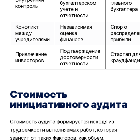
бухгалтерском
главного
контроль
учете и
бухгалтера
отчетности
Конфликт
Независимая
Спор о
между
оценка
распределе
учредителями
финансов
прибыли
Подтверждение
Привлечение
Стартап дл
достоверности
инвесторов
краудфанди
отчетности
Стоимость
инициативного аудита
Стоимость аудита формируется исходя из
трудоемкости выполняемых работ, которая
зависит от таких факторов, как объем,