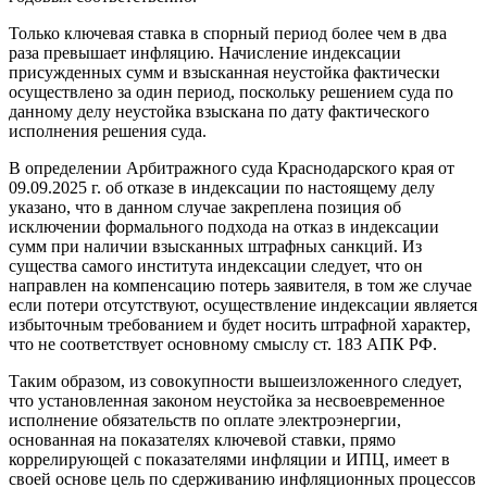
Только ключевая ставка в спорный период более чем в два
раза превышает инфляцию. Начисление индексации
присужденных сумм и взысканная неустойка фактически
осуществлено за один период, поскольку решением суда по
данному делу неустойка взыскана по дату фактического
исполнения решения суда.
В определении Арбитражного суда Краснодарского края от
09.09.2025 г. об отказе в индексации по настоящему делу
указано, что в данном случае закреплена позиция об
исключении формального подхода на отказ в индексации
сумм при наличии взысканных штрафных санкций. Из
существа самого института индексации следует, что он
направлен на компенсацию потерь заявителя, в том же случае
если потери отсутствуют, осуществление индексации является
избыточным требованием и будет носить штрафной характер,
что не соответствует основному смыслу ст. 183 АПК РФ.
Таким образом, из совокупности вышеизложенного следует,
что установленная законом неустойка за несвоевременное
исполнение обязательств по оплате электроэнергии,
основанная на показателях ключевой ставки, прямо
коррелирующей с показателями инфляции и ИПЦ, имеет в
своей основе цель по сдерживанию инфляционных процессов