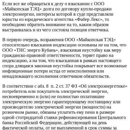
Если все же обращаться к делу о взыскании с ООО
«Майкопская ТЭЦ» долга по договору купли-продажи
электроэнергии, интересы которой в суде представляли
юристы из юридического агентства «Фабер Лекс», то
необходимо обратить внимание на то, каким образом
выстраивалась и из чего состояла позиция ответчика.
В первую очередь, возражения ООО «Майкопская ТЭЦ»
относительно взыскания индексации основаны не на том, что
ООО «ТНС энерго Кубань», взыскивая неустойку как меру
гражданско-правовой ответственности, теряет право на
индексацию, а на том, что взысканная в рамках настоящего
спора длящаяся законная неустойка покрывает все возможные
инфляционные потери истца от неисполнения или
ненадлежащего исполнения ответчиком обязательств.
В соответствии с абз. 8 п. 2 ст. 37 ФЗ «Об электроэнергетике»
потребитель или покупатель электрической энергии,
несвоевременно и (или) не полностью оплатившие
электрическую энергию гарантирующему поставщику или
производителю электрической энергии (мощности) на
розничном рынке, обязаны уплатить ему пени в размере
одной стотридцатой ставки рефинансирования Центрального
банка Российской Федерации, действующей на день
фактической оплаты, от не выплаченной в срок суммы за