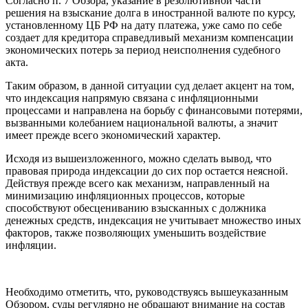
Согласно п. 7 Обзора, указание в резолютивной части
решения на взыскание долга в иностранной валюте по курсу,
установленному ЦБ РФ на дату платежа, уже само по себе
создает для кредитора справедливый механизм компенсации
экономических потерь за период неисполнения судебного
акта.
Таким образом, в данной ситуации суд делает акцент на том,
что индексация напрямую связана с инфляционными
процессами и направлена на борьбу с финансовыми потерями,
вызванными колебанием национальной валюты, а значит
имеет прежде всего экономический характер.
Исходя из вышеизложенного, можно сделать вывод, что
правовая природа индексации до сих пор остается неясной.
Действуя прежде всего как механизм, направленный на
минимизацию инфляционных процессов, которые
способствуют обесцениванию взысканных с должника
денежных средств, индексация не учитывает множество иных
факторов, также позволяющих уменьшить воздействие
инфляции.
Необходимо отметить, что, руководствуясь вышеуказанным
Обзором, суды регулярно не обращают внимание на состав