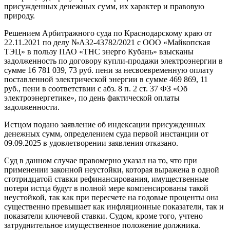
присужденных денежных сумм, их характер и правовую
природу.
Решением Арбитражного суда по Краснодарскому краю от
22.11.2021 по делу №А32-43782/2021 с ООО «Майкопская
ТЭЦ» в пользу ПАО «ТНС энерго Кубань» взысканы
задолженность по договору купли-продажи электроэнергии в
сумме 16 781 039, 73 руб. пени за несвоевременную оплату
поставленной электрической энергии в сумме 469 869, 11
руб., пени в соответствии с абз. 8 п. 2 ст. 37 ФЗ «Об
электроэнергетике», по день фактической оплаты
задолженности.
Истцом подано заявление об индексации присужденных
денежных сумм, определением суда первой инстанции от
09.09.2025 в удовлетворении заявления отказано.
Суд в данном случае правомерно указал на то, что при
применении законной неустойки, которая выражена в одной
стотридцатой ставки рефинансирования, имущественные
потери истца будут в полной мере компенсированы такой
неустойкой, так как при пересчете на годовые проценты она
существенно превышает как инфляционные показатели, так и
показатели ключевой ставки. Судом, кроме того, учтено
затруднительное имущественное положение должника.