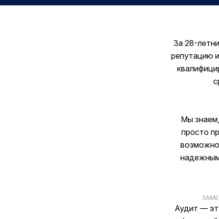
За 28-летн
репутацию и
квалифицир
с
Мы знаем,
просто пр
возможнос
надежными
ЗАМЕ
Аудит — эт