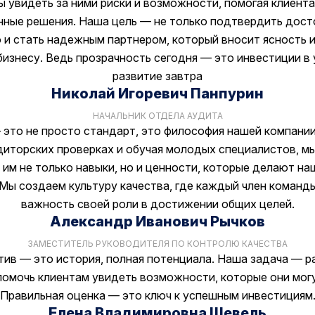
ы увидеть за ними риски и возможности, помогая клиент
нные решения. Наша цель — не только подтвердить дост
о и стать надежным партнером, который вносит ясность и
бизнесу. Ведь прозрачность сегодня — это инвестиции в
развитие завтра
Николай Игоревич Панпурин
НАЧАЛЬНИК ОТДЕЛА АУДИТА
это не просто стандарт, это философия нашей компании
диторских проверках и обучая молодых специалистов, м
 им не только навыки, но и ценности, которые делают на
 Мы создаем культуру качества, где каждый член команд
важность своей роли в достижении общих целей.
Александр Иванович Рычков
ЗАМЕСТИТЕЛЬ РУКОВОДИТЕЛЯ ПО КОНТРОЛЮ КАЧЕСТВА
ив — это история, полная потенциала. Наша задача — р
помочь клиентам увидеть возможности, которые они могу
Правильная оценка — это ключ к успешным инвестициям
Елена Владимировна Шевель