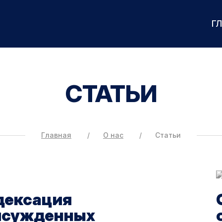
Г
СТАТЬИ
Главная
О нас
Статьи
дексация
исужденных