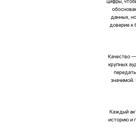
цифры, чтоб
обоснова
данных, н
доверие к 
Качество — 
крупных ау
передать
значимой.
Каждый акт
историю и 