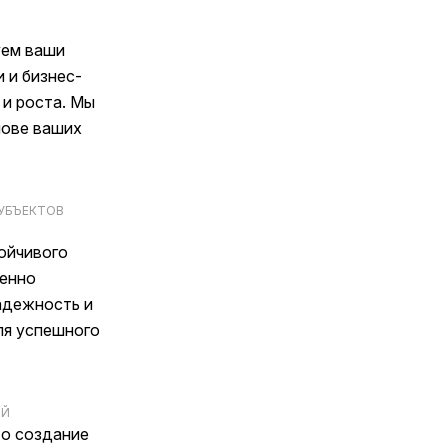
уем ваши
 и бизнес-
 и роста. Мы
нове ваших
УБЪЕКТОВ
ойчивого
ренно
адежность и
ля успешного
ИЙ
то создание