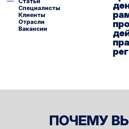
Статьи
де
Специалисты
ра
Клиенты
пр
Отрасли
Вакансии
де
пр
ре
ПОЧЕМУ ВЫ