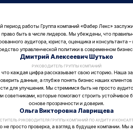
Телефон
Сообщение
ий период работы Группа компаний «Фабер Лекс» заслуж
 право быть в числе лидеров. Мы убеждены, что правиль
ованного аудитора, юриста, оценщика и консультанта 
Согалсен с
политикой обработки
редство управленческой политики в современном бизнес
персональных данных
.
Дмитрий Алексеевич Шутько
Согалсен с
политикой конфиденциальности
.
РУКОВОДИТЕЛЬ ГРУППЫ КОМПАНИЙ
ОТПРАВИТЬ
 что каждая цифра рассказывает свою историю. Наша з
оверить данные, а глубже понять бизнес наших клиентов
ти для улучшения. Мы стремимся быть не просто аудито
 советниками, которые помогают строить устойчивое 
основе прозрачности и доверия.
Ольга Викторовна Лаврищева
СТИТЕЛЬ РУКОВОДИТЕЛЯ ГРУППЫ КОМПАНИЙ ПО АУДИТУ И КОНСАЛ
о не просто проверка, а взгляд в будущее компании. Мы 