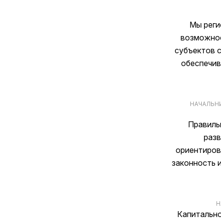
Мы реги
возможнос
субъектов с
обеспечив
НАЧАЛЬН
Правиль
разв
ориентиров
законность 
Н
Капитально