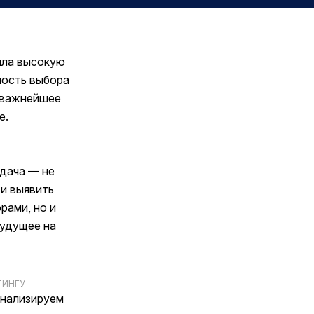
ила высокую
ность выбора
– важнейшее
е.
адача — не
 и выявить
рами, но и
будущее на
ТИНГУ
анализируем