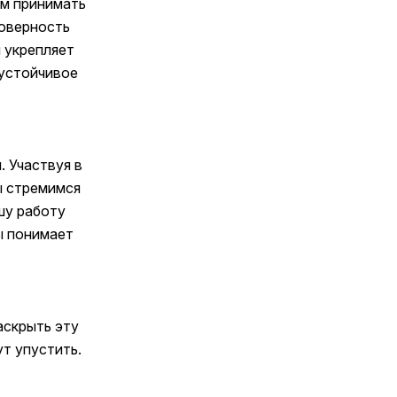
ам принимать
оверность
 укрепляет
 устойчивое
. Участвуя в
ы стремимся
шу работу
ы понимает
аскрыть эту
т упустить.
.