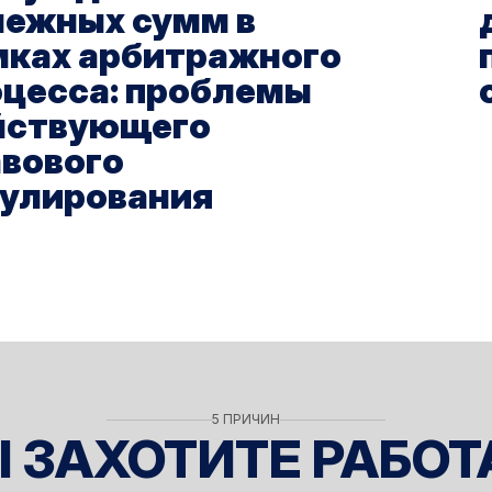
нежных сумм в
мках арбитражного
оцесса: проблемы
йствующего
авового
гулирования
5 ПРИЧИН
 ЗАХОТИТЕ РАБОТ